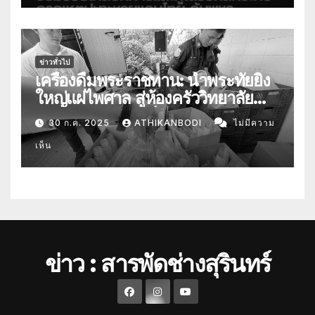
ข่าวทั่วไป
เครื่องดื่มพระราชทาน: น้ำพระทัยยิ่ง
ใหญ่แผ่ไพศาล สู่ห้องครัววิทยาลัย
สารพัดช่างสุรินทร์
30 ก.ค. 2025
ATHIKANBODI
ไม่มีความ
เห็น
ข่าว : สารพัดช่างสุรินทร์