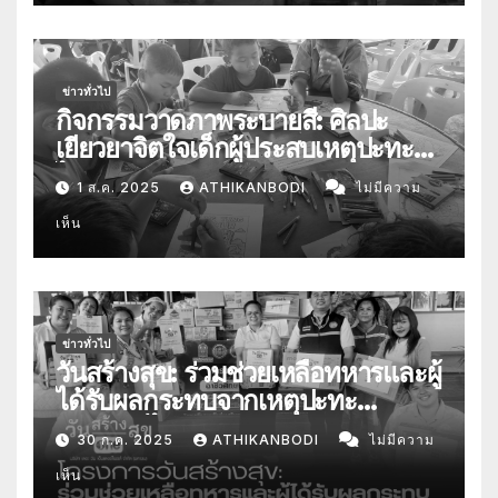
ข่าวทั่วไป
กิจกรรมวาดภาพระบายสี: ศิลปะ
เยียวยาจิตใจเด็กผู้ประสบเหตุปะทะ
ไทย-กัมพูชา
1 ส.ค. 2025
ATHIKANBODI
ไม่มีความ
เห็น
ข่าวทั่วไป
วันสร้างสุข: ร่วมช่วยเหลือทหารและผู้
ได้รับผลกระทบจากเหตุปะทะ
ชายแดนไทย-กัมพูชา
30 ก.ค. 2025
ATHIKANBODI
ไม่มีความ
เห็น