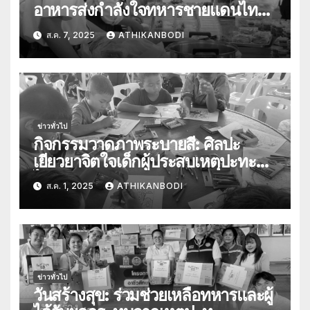
อาหารส่งกำลังใจทหารชายแดนไทย-
กัมพูชา
ส.ค. 7, 2025
ATHIKANBODI
ข่าวทั่วไป
กิจกรรมวาดภาพระบายสี: ศิลปะ
เยียวยาจิตใจเด็กผู้ประสบเหตุปะทะ
ไทย-กัมพูชา
ส.ค. 1, 2025
ATHIKANBODI
ข่าวทั่วไป
วันสร้างสุข: ร่วมช่วยเหลือทหารและผู้